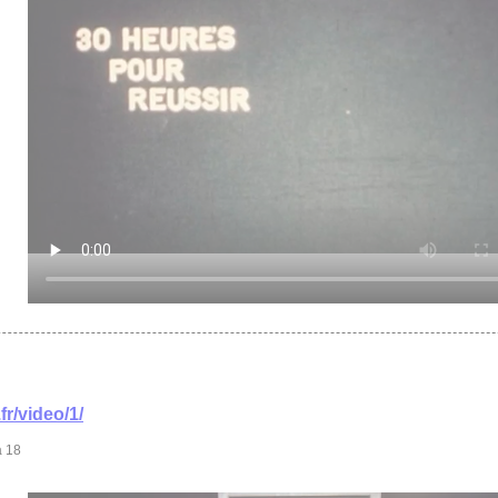
fr/video/1/
à 18