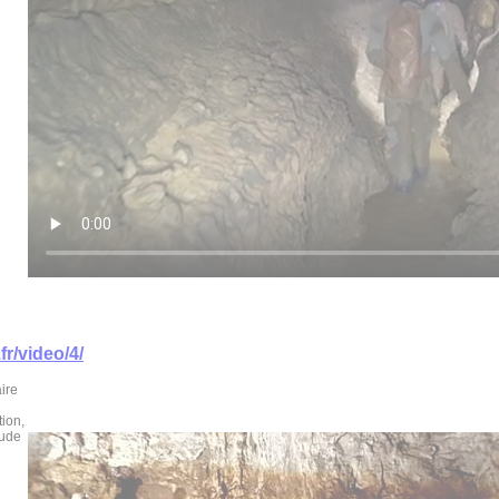
fr/video/4/
ire
tion,
tude