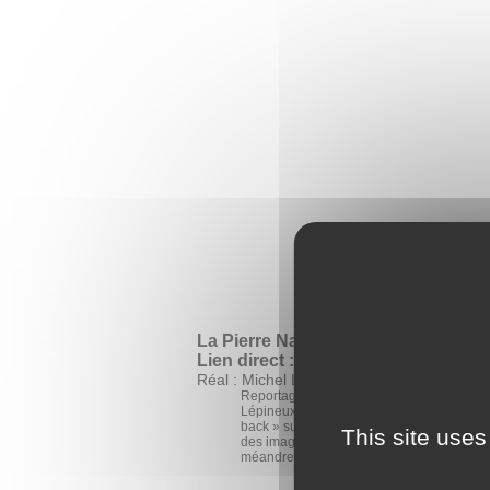
La Pierre Naissance d’un Mythe
Lien direct :
https://medias.ffspeleo.
Réal : Michel Luquet
Reportage au cours d’une traversée
Lépineux-Verna avec séquences en « Fla
back » sur les premières expéditions avec
This site uses
des images de H. Tazieff et J.Ertaud et du
méandre Martine de Pierre Wajdenfeld