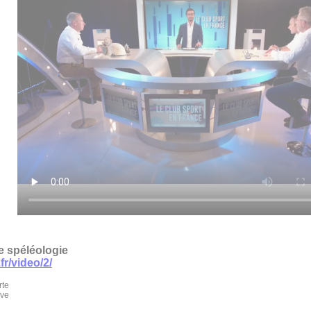
de spéléologie
fr/video/2/
rte
ive