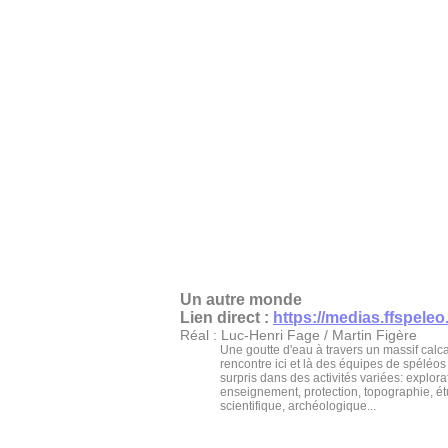
Un autre monde
Lien direct :
https://medias.ffspeleo.
Réal : Luc-Henri Fage / Martin Figère
Une goutte d'eau à travers un massif calca
rencontre ici et là des équipes de spéléos
surpris dans des activités variées: explora
enseignement, protection, topographie, é
scientifique, archéologique...