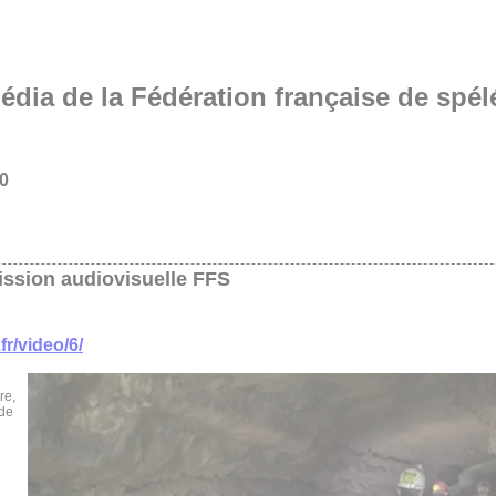
édia de la Fédération française de spél
0
ssion audiovisuelle FFS
fr/video/6/
re,
 de