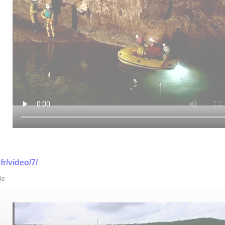
fr/video/7/
ie