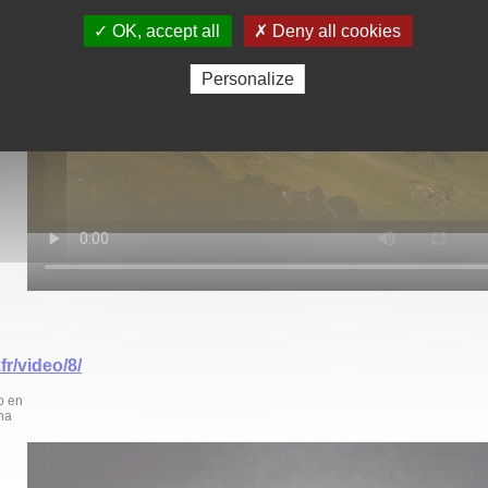
✓ OK, accept all
✗ Deny all cookies
Personalize
fr/video/8/
o en
na